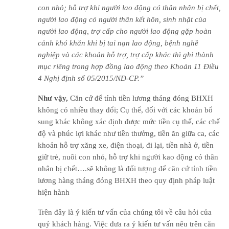
con nhỏ; hỗ trợ khi người lao động có thân nhân bị chết,
người lao động có người thân kết hôn, sinh nhật của
người lao động, trợ cấp cho người lao động gặp hoàn
cảnh khó khăn khi bị tai nạn lao động, bệnh nghề
nghiệp và các khoản hỗ trợ, trợ cấp khác thì ghi thành
mục riêng trong hợp đồng lao động theo Khoản 11 Điều
4 Nghị định số 05/2015/NĐ-CP.”
Như vậy,
Căn cứ để tính tiền lương tháng đóng BHXH
không có nhiều thay đổi; Cụ thể, đối với các khoản bổ
sung khác không xác định được mức tiền cụ thể, các chế
độ và phúc lợi khác như tiền thưởng, tiền ăn giữa ca, các
khoản hỗ trợ xăng xe, điện thoại, đi lại, tiền nhà ở, tiền
giữ trẻ, nuôi con nhỏ, hỗ trợ khi người kao động có thân
nhân bị chết….sẽ không là đối tượng để căn cứ tính tiền
lương hàng tháng đóng BHXH theo quy định pháp luật
hiện hành
Trên đây là ý kiến tư vấn của chúng tôi về câu hỏi của
quý khách hàng. Việc đưa ra ý kiến tư vấn nêu trên căn