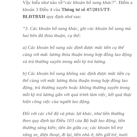
Vậy hiểu như nào về
“các khoản bổ sung khác
?”. Điểm a
khoản 3 Điều 4 của
Thông tư số 47/2015/TT-
BLĐTBXH
quy định như sau:
“3. Các khoản bổ sung khác, ghi các khoản bổ sung mà
hai bên đã thỏa thuận, cụ thể:
a) Các khoản bổ sung xác định được mức tiền cụ thể
cùng với mức lương thỏa thuận trong hợp đồng lao động
và trả thường xuyên trong mỗi kỳ trả lương.
b) Các khoản bổ sung không xác định được mức tiền cụ
thể cùng với mức lương thỏa thuận trong hợp đồng lao
động, trả thường xuyên hoặc không thường xuyên trong
mỗi kỳ trả lương gắn với quá trình làm việc, kết quả thực
hiện công việc của người lao động.
Đối với các chế độ và phúc lợi khác, như tiền thưởng
theo quy định tại Điều 103 của Bộ luật lao động, tiền
thưởng sáng kiến; tiền ăn giữa ca; các khoản hỗ trợ
xăng xe, điện thoại, đi lại, tiền nhà ở, tiền giữ trẻ, nuôi