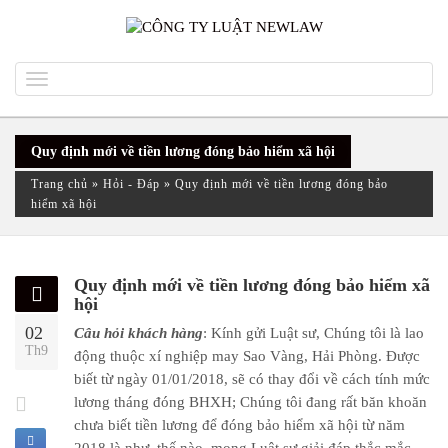
Toggle
navigation
Quy định mới về tiền lương đóng bảo hiểm xã hội
Trang chủ
»
Hỏi - Đáp
»
Quy định mới về tiền lương đóng bảo
hiểm xã hội
Quy định mới về tiền lương đóng bảo hiểm xã
hội
02
Câu hỏi khách hàng
: Kính gửi Luật sư, Chúng tôi là lao
Th9
động thuộc xí nghiệp may Sao Vàng, Hải Phòng. Được
biết từ ngày 01/01/2018, sẽ có thay đổi về cách tính mức
lương tháng đóng BHXH; Chúng tôi đang rất băn khoăn
chưa biết tiền lương để đóng bảo hiểm xã hội từ năm
2018 là như thế nào, mong Luật sư giải đáp thắc mắc